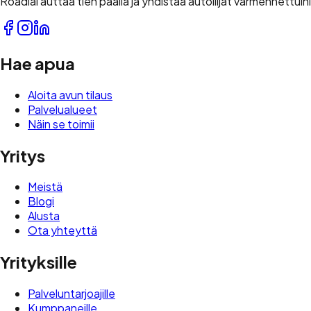
Roadial auttaa tien päällä ja yhdistää autoilijat varmennettuihi
Hae apua
Aloita avun tilaus
Palvelualueet
Näin se toimii
Yritys
Meistä
Blogi
Alusta
Ota yhteyttä
Yrityksille
Palveluntarjoajille
Kumppaneille