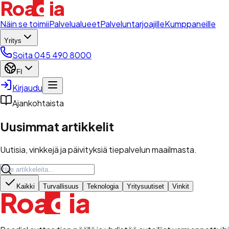
d
Roa
i
a
l
Näin se toimii
Palvelualueet
Palveluntarjoajille
Kumppaneille
Yritys
Soita 045 490 8000
FI
Kirjaudu
Ajankohtaista
Uusimmat artikkelit
Uutisia, vinkkejä ja päivityksiä tiepalvelun maailmasta.
Kaikki
Turvallisuus
Teknologia
Yritysuutiset
Vinkit
d
Roa
i
a
l