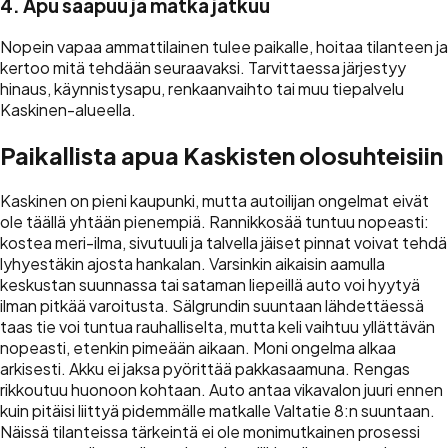
4. Apu saapuu ja matka jatkuu
Nopein vapaa ammattilainen tulee paikalle, hoitaa tilanteen ja
kertoo mitä tehdään seuraavaksi. Tarvittaessa järjestyy
hinaus, käynnistysapu, renkaanvaihto tai muu tiepalvelu
Kaskinen-alueella.
Paikallista apua Kaskisten olosuhteisiin
Kaskinen on pieni kaupunki, mutta autoilijan ongelmat eivät
ole täällä yhtään pienempiä. Rannikkosää tuntuu nopeasti:
kostea meri-ilma, sivutuuli ja talvella jäiset pinnat voivat tehdä
lyhyestäkin ajosta hankalan. Varsinkin aikaisin aamulla
keskustan suunnassa tai sataman liepeillä auto voi hyytyä
ilman pitkää varoitusta. Sälgrundin suuntaan lähdettäessä
taas tie voi tuntua rauhalliselta, mutta keli vaihtuu yllättävän
nopeasti, etenkin pimeään aikaan. Moni ongelma alkaa
arkisesti. Akku ei jaksa pyörittää pakkasaamuna. Rengas
rikkoutuu huonoon kohtaan. Auto antaa vikavalon juuri ennen
kuin pitäisi liittyä pidemmälle matkalle Valtatie 8:n suuntaan.
Näissä tilanteissa tärkeintä ei ole monimutkainen prosessi