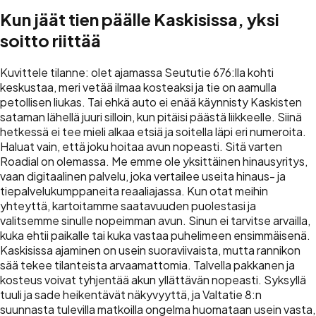
Kun jäät tien päälle Kaskisissa, yksi
soitto riittää
Kuvittele tilanne: olet ajamassa Seututie 676:lla kohti
keskustaa, meri vetää ilmaa kosteaksi ja tie on aamulla
petollisen liukas. Tai ehkä auto ei enää käynnisty Kaskisten
sataman lähellä juuri silloin, kun pitäisi päästä liikkeelle. Siinä
hetkessä ei tee mieli alkaa etsiä ja soitella läpi eri numeroita.
Haluat vain, että joku hoitaa avun nopeasti. Sitä varten
Roadial on olemassa. Me emme ole yksittäinen hinausyritys,
vaan digitaalinen palvelu, joka vertailee useita hinaus- ja
tiepalvelukumppaneita reaaliajassa. Kun otat meihin
yhteyttä, kartoitamme saatavuuden puolestasi ja
valitsemme sinulle nopeimman avun. Sinun ei tarvitse arvailla,
kuka ehtii paikalle tai kuka vastaa puhelimeen ensimmäisenä.
Kaskisissa ajaminen on usein suoraviivaista, mutta rannikon
sää tekee tilanteista arvaamattomia. Talvella pakkanen ja
kosteus voivat tyhjentää akun yllättävän nopeasti. Syksyllä
tuuli ja sade heikentävät näkyvyyttä, ja Valtatie 8:n
suunnasta tulevilla matkoilla ongelma huomataan usein vasta,