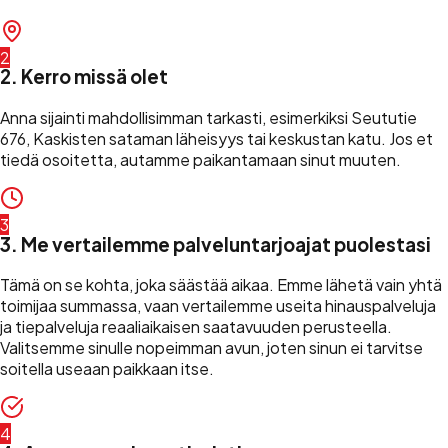
2
2. Kerro missä olet
Anna sijainti mahdollisimman tarkasti, esimerkiksi Seututie
676, Kaskisten sataman läheisyys tai keskustan katu. Jos et
tiedä osoitetta, autamme paikantamaan sinut muuten.
3
3. Me vertailemme palveluntarjoajat puolestasi
Tämä on se kohta, joka säästää aikaa. Emme lähetä vain yhtä
toimijaa summassa, vaan vertailemme useita hinauspalveluja
ja tiepalveluja reaaliaikaisen saatavuuden perusteella.
Valitsemme sinulle nopeimman avun, joten sinun ei tarvitse
soitella useaan paikkaan itse.
4