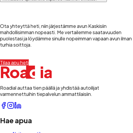
Älä jää odottamaan tien sivuun
Ota yhteyttä heti, niin järjestämme avun Kaskisiin
mahdollisimman nopeasti. Me vertailemme saatavuuden
puolestasi ja löydämme sinulle nopeimman vapaan avun ilman
turhia soittoja.
Tilaa apu heti
+358 45 490 8000
d
Roa
i
a
l
Roadial auttaa tien päällä ja yhdistää autoilijat
varmennettuihin tiepalvelun ammattilaisiin.
Hae apua