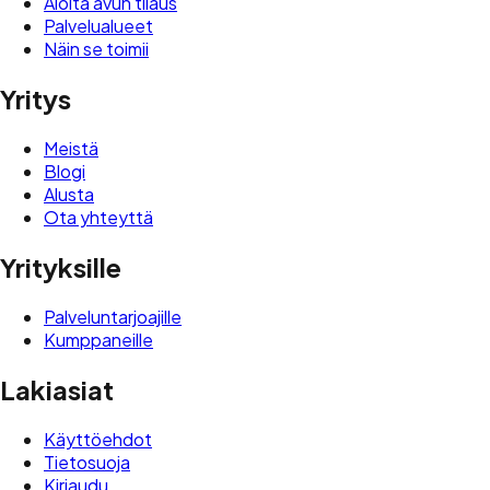
Aloita avun tilaus
Palvelualueet
Näin se toimii
Yritys
Meistä
Blogi
Alusta
Ota yhteyttä
Yrityksille
Palveluntarjoajille
Kumppaneille
Lakiasiat
Käyttöehdot
Tietosuoja
Kirjaudu