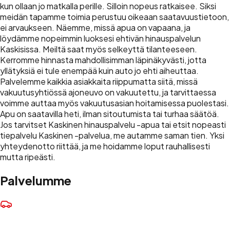
kun ollaan jo matkalla perille. Silloin nopeus ratkaisee. Siksi
meidän tapamme toimia perustuu oikeaan saatavuustietoon,
ei arvaukseen. Näemme, missä apua on vapaana, ja
löydämme nopeimmin luoksesi ehtivän hinauspalvelun
Kaskisissa. Meiltä saat myös selkeyttä tilanteeseen.
Kerromme hinnasta mahdollisimman läpinäkyvästi, jotta
yllätyksiä ei tule enempää kuin auto jo ehti aiheuttaa.
Palvelemme kaikkia asiakkaita riippumatta siitä, missä
vakuutusyhtiössä ajoneuvo on vakuutettu, ja tarvittaessa
voimme auttaa myös vakuutusasian hoitamisessa puolestasi.
Apu on saatavilla heti, ilman sitoutumista tai turhaa säätöä.
Jos tarvitset Kaskinen hinauspalvelu -apua tai etsit nopeasti
tiepalvelu Kaskinen -palvelua, me autamme saman tien. Yksi
yhteydenotto riittää, ja me hoidamme loput rauhallisesti
mutta ripeästi.
Palvelumme
Hinaus