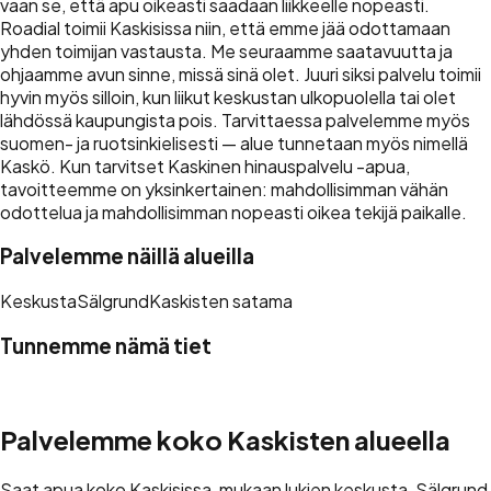
vaan se, että apu oikeasti saadaan liikkeelle nopeasti.
Roadial toimii Kaskisissa niin, että emme jää odottamaan
yhden toimijan vastausta. Me seuraamme saatavuutta ja
ohjaamme avun sinne, missä sinä olet. Juuri siksi palvelu toimii
hyvin myös silloin, kun liikut keskustan ulkopuolella tai olet
lähdössä kaupungista pois. Tarvittaessa palvelemme myös
suomen- ja ruotsinkielisesti — alue tunnetaan myös nimellä
Kaskö. Kun tarvitset Kaskinen hinauspalvelu -apua,
tavoitteemme on yksinkertainen: mahdollisimman vähän
odottelua ja mahdollisimman nopeasti oikea tekijä paikalle.
Palvelemme näillä alueilla
Keskusta
Sälgrund
Kaskisten satama
Tunnemme nämä tiet
Seututie 676
Valtatie 8
Palvelemme koko Kaskisten alueella
Saat apua koko Kaskisissa, mukaan lukien keskusta, Sälgrund