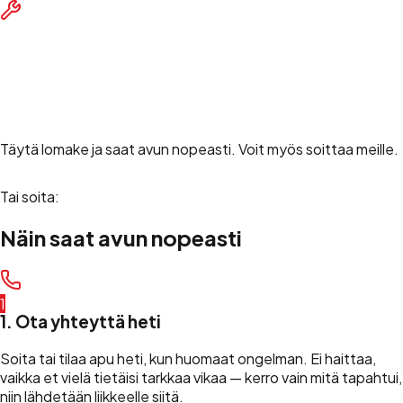
Muu apu
Muu tiepalvelu / ongelma
Tilaa tiepalvelu
Täytä lomake ja saat avun nopeasti. Voit myös soittaa meille.
Tai soita:
+358 45 490 8000
Näin saat avun nopeasti
1
1. Ota yhteyttä heti
Soita tai tilaa apu heti, kun huomaat ongelman. Ei haittaa,
vaikka et vielä tietäisi tarkkaa vikaa — kerro vain mitä tapahtui,
niin lähdetään liikkeelle siitä.