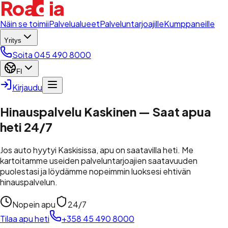
d
Roa
i
a
l
Näin se toimii
Palvelualueet
Palveluntarjoajille
Kumppaneille
Yritys
Soita 045 490 8000
FI
Kirjaudu
Hinauspalvelu Kaskinen — Saat apua
heti 24/7
Jos auto hyytyi Kaskisissa, apu on saatavilla heti. Me
kartoitamme useiden palveluntarjoajien saatavuuden
puolestasi ja löydämme nopeimmin luoksesi ehtivän
hinauspalvelun.
Nopein apu
24/7
Tilaa apu heti
+358 45 490 8000