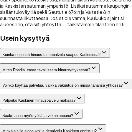
ja Kaskisten sataman ympäristö. Lisäksi autamme kaupungin
sisääntuloväylillä sekä Seututie 676:n ja Valtatie 8:n
suunnasta liikuttaessa. Jos et ole varma, kuuluuko sijaintisi
alueeseen, ota silti yhteyttä — tarkistamme tilanteen heti.
Usein kysyttyä
Kuinka nopeasti hinaus tai tiepalvelu saapuu Kaskisissa?
Miten Roadial eroaa tavallisesta hinausyrityksestä?
Voinko käyttää palvelua, vaikka vakuutus on missä tahansa yhtiössä?
Paljonko Kaskinen hinauspalvelu maksaa?
Saako apua myös yöllä ja viikonloppuna?
Minkälaisille ajoneuvoille tiepalvelu Kaskinen onnistuu?