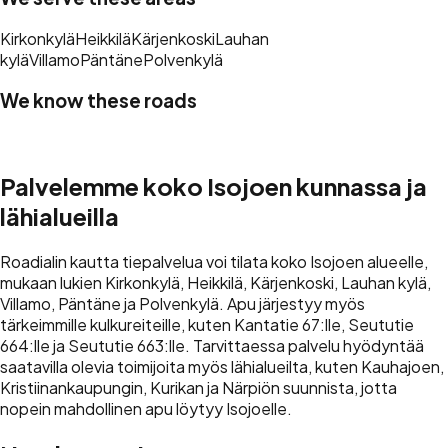
Kirkonkylä
Heikkilä
Kärjenkoski
Lauhan
kylä
Villamo
Päntäne
Polvenkylä
We know these roads
Kantatie 67
Seututie 664
Seututie 663
Palvelemme koko Isojoen kunnassa ja
lähialueilla
Roadialin kautta tiepalvelua voi tilata koko Isojoen alueelle,
mukaan lukien Kirkonkylä, Heikkilä, Kärjenkoski, Lauhan kylä,
Villamo, Päntäne ja Polvenkylä. Apu järjestyy myös
tärkeimmille kulkureiteille, kuten Kantatie 67:lle, Seututie
664:lle ja Seututie 663:lle. Tarvittaessa palvelu hyödyntää
saatavilla olevia toimijoita myös lähialueilta, kuten Kauhajoen,
Kristiinankaupungin, Kurikan ja Närpiön suunnista, jotta
nopein mahdollinen apu löytyy Isojoelle.