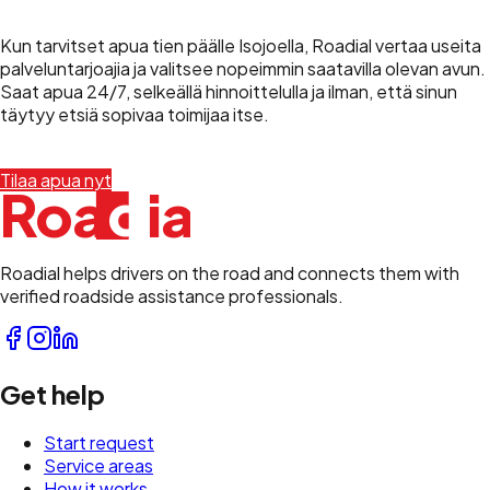
Kun tarvitset apua tien päälle Isojoella, Roadial vertaa useita
palveluntarjoajia ja valitsee nopeimmin saatavilla olevan avun.
Saat apua 24/7, selkeällä hinnoittelulla ja ilman, että sinun
täytyy etsiä sopivaa toimijaa itse.
Tilaa apua nyt
+358 45 490 8000
d
Roa
i
a
l
Roadial helps drivers on the road and connects them with
verified roadside assistance professionals.
Get help
Start request
Service areas
How it works