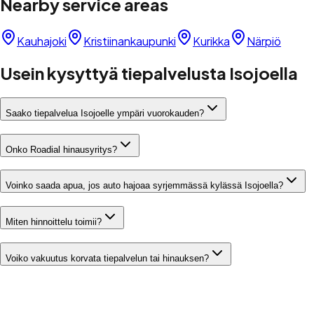
Nearby service areas
Kauhajoki
Kristiinankaupunki
Kurikka
Närpiö
Usein kysyttyä tiepalvelusta Isojoella
Saako tiepalvelua Isojoelle ympäri vuorokauden?
Onko Roadial hinausyritys?
Voinko saada apua, jos auto hajoaa syrjemmässä kylässä Isojoella?
Miten hinnoittelu toimii?
Voiko vakuutus korvata tiepalvelun tai hinauksen?
Tilaa tiepalvelu Isojoelle ilman turhia
soittoja