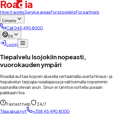
d
Roa
i
a
l
How it works
Service areas
For providers
For partners
Company
Call 045 490 8000
EN
Log in
Tiepalvelu Isojokiin nopeasti,
vuorokauden ympäri
Roadial auttaa Isojoen alueella vertaamalla useita hinaus- ja
tiepalvelun tarjoajia reaaliajassa ja valitsemalla nopeimmin
saatavilla olevan avun. Sinun ei tarvitse soitella useaan
paikkaan itse.
Fastest help
24/7
Tilaa apua nyt
+358 45 490 8000