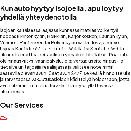
Kun auto hyytyy Isojoella, apu löytyy
yhdellä yhteydenotolla
Isojoen kaltaisessa laajassa kunnassa matkaa voi kertyä
nopeasti Kirkonkylän, Heikkilän, Kärjenkosken, Lauhan kylän,
Villamon, Päntäneen tai Polvenkylän välillä. Jos ajoneuvo
hajoaa Kantatie 67:llä, Seututie 664:llä tai Seututie 663:lla,
tilanne kannattaa hoitaa ilman ylimääräistä säätöä. Roadial ei
ole hinausyritys, vaan palvelu, joka vertaa useita hinaus- ja
tiepalvelun tarjoajia reaaliajassa ja valitsee nopeimmin
saatavilla olevan avun. Saat avun 24/7, selkeällä hinnoittelulla
ja tarvittaessa vakuutusasioiden käsittelyä helpottaen, jotta
avun tilaaminen tuntuu turvalliselta myös yllättävässä
tilanteessa.
Our Services
Towing Service