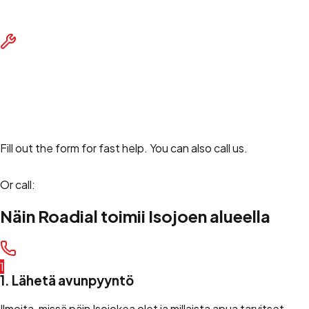
Out of fuel? We deliver fuel to your location.
Other Assistance
Other roadside services and technical assistance.
Request roadside assistance
Fill out the form for fast help. You can also call us.
Or call:
+358 45 490 8000
Näin Roadial toimii Isojoen alueella
1
1. Lähetä avunpyyntö
Ilmoita, missä päin Isojokea olet ja millaista apua tarvitset.