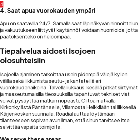
4
4. Saat apua vuorokauden ympäri
Apu on saatavilla 24/7. Samalla saat läpinäkyvän hinnoittelun,
ja vakuutukseen liittyvät käytännöt voidaan huomioida, jotta
päätöksenteko on helpompaa.
Tiepalvelua aidosti Isojoen
olosuhteisiin
Isojoella ajaminen tarkoittaa usein pidempiä välejä kylien
välillä sekä liikkumista seutu- ja kantateillä eri
vuorokaudenaikoina. Talvella liukkaus, kesällä pitkät siirtymät
ja maaseutumaisilla tieosuuksilla tapahtuvat tekniset viat
voivat pysäyttää matkan nopeasti. Olitpa matkalla
Kirkonkylästä Päntäneelle, Villamosta Heikkilään tai liikkeellä
Kärjenkosken suunnalla, Roadial auttaa löytämään
tilanteeseen sopivan avun ilman, että sinun tarvitsee itse
selvittää vapaita toimijoita.
We serve these areas