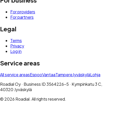
For business
For providers
For partners
Legal
Terms
Privacy
Log in
Service areas
All service areas
Espoo
Vantaa
Tampere
Jyväskylä
Lohja
Roadial Oy · Business ID 3564226-5 · Kympinkatu 3 C,
40320 Jyväskylä
© 2026 Roadial. All rights reserved.