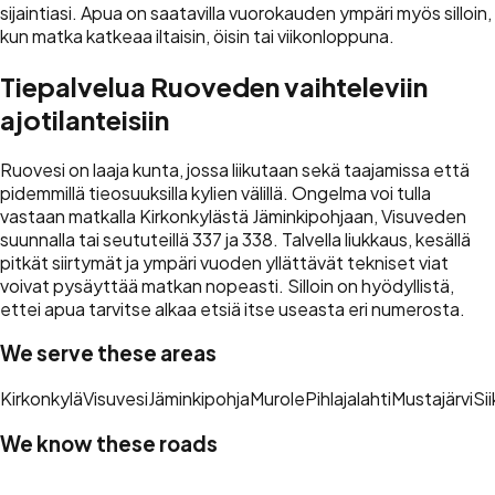
sijaintiasi. Apua on saatavilla vuorokauden ympäri myös silloin,
kun matka katkeaa iltaisin, öisin tai viikonloppuna.
Tiepalvelua Ruoveden vaihteleviin
ajotilanteisiin
Ruovesi on laaja kunta, jossa liikutaan sekä taajamissa että
pidemmillä tieosuuksilla kylien välillä. Ongelma voi tulla
vastaan matkalla Kirkonkylästä Jäminkipohjaan, Visuveden
suunnalla tai seututeillä 337 ja 338. Talvella liukkaus, kesällä
pitkät siirtymät ja ympäri vuoden yllättävät tekniset viat
voivat pysäyttää matkan nopeasti. Silloin on hyödyllistä,
ettei apua tarvitse alkaa etsiä itse useasta eri numerosta.
We serve these areas
Kirkonkylä
Visuvesi
Jäminkipohja
Murole
Pihlajalahti
Mustajärvi
Si
We know these roads
Kantatie 66
Seututie 337
Seututie 338