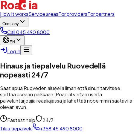
d
Roa
i
a
l
How it works
Service areas
For providers
For partners
Company
Call 045 490 8000
EN
Log in
Hinaus ja tiepalvelu Ruovedellä
nopeasti 24/7
Saat apua Ruoveden alueella ilman että sinun tarvitsee
soittaa useaan paikkaan. Roadial vertaa useita
palveluntarjoajia reaaliajassa ja lähettää nopeimmin saatavilla
olevan avun.
Fastest help
24/7
Tilaa tiepalvelu
+358 45 490 8000