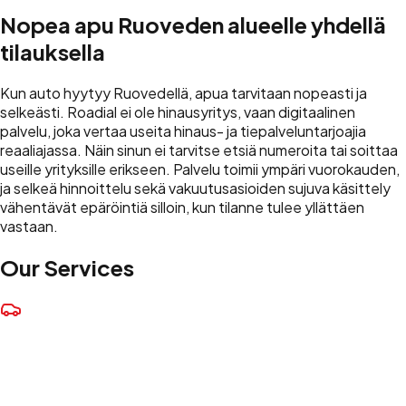
Nopea apu Ruoveden alueelle yhdellä
tilauksella
Kun auto hyytyy Ruovedellä, apua tarvitaan nopeasti ja
selkeästi. Roadial ei ole hinausyritys, vaan digitaalinen
palvelu, joka vertaa useita hinaus- ja tiepalveluntarjoajia
reaaliajassa. Näin sinun ei tarvitse etsiä numeroita tai soittaa
useille yrityksille erikseen. Palvelu toimii ympäri vuorokauden,
ja selkeä hinnoittelu sekä vakuutusasioiden sujuva käsittely
vähentävät epäröintiä silloin, kun tilanne tulee yllättäen
vastaan.
Our Services
Towing Service
Safe transport of your vehicle to the nearest garage or
home.