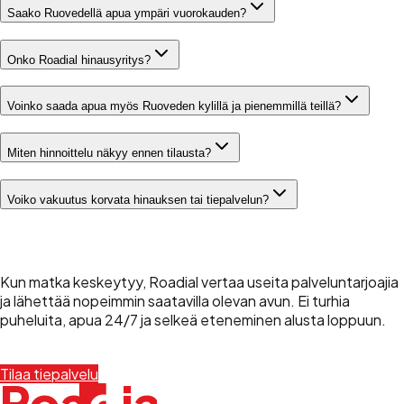
Saako Ruovedellä apua ympäri vuorokauden?
Onko Roadial hinausyritys?
Voinko saada apua myös Ruoveden kylillä ja pienemmillä teillä?
Miten hinnoittelu näkyy ennen tilausta?
Voiko vakuutus korvata hinauksen tai tiepalvelun?
Tilaa apu Ruovedelle nyt
Kun matka keskeytyy, Roadial vertaa useita palveluntarjoajia
ja lähettää nopeimmin saatavilla olevan avun. Ei turhia
puheluita, apua 24/7 ja selkeä eteneminen alusta loppuun.
Tilaa tiepalvelu
+358 45 490 8000
d
Roa
i
a
l