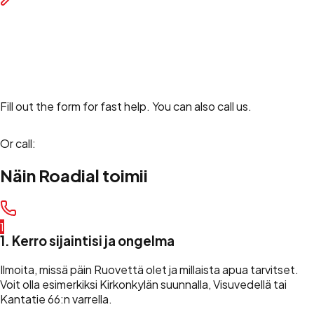
Other Assistance
Other roadside services and technical assistance.
Request roadside assistance
Fill out the form for fast help. You can also call us.
Or call:
+358 45 490 8000
Näin Roadial toimii
1
1. Kerro sijaintisi ja ongelma
Ilmoita, missä päin Ruovettä olet ja millaista apua tarvitset.
Voit olla esimerkiksi Kirkonkylän suunnalla, Visuvedellä tai
Kantatie 66:n varrella.