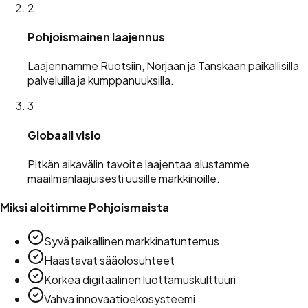
2
Pohjoismainen laajennus
Laajennamme Ruotsiin, Norjaan ja Tanskaan paikallisilla
palveluilla ja kumppanuuksilla.
3
Globaali visio
Pitkän aikavälin tavoite laajentaa alustamme
maailmanlaajuisesti uusille markkinoille.
Miksi aloitimme Pohjoismaista
Syvä paikallinen markkinatuntemus
Haastavat sääolosuhteet
Korkea digitaalinen luottamuskulttuuri
Vahva innovaatioekosysteemi