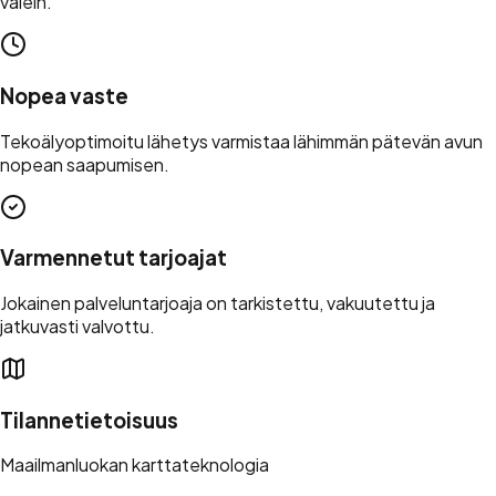
välein.
Nopea vaste
Tekoälyoptimoitu lähetys varmistaa lähimmän pätevän avun
nopean saapumisen.
Varmennetut tarjoajat
Jokainen palveluntarjoaja on tarkistettu, vakuutettu ja
jatkuvasti valvottu.
Tilannetietoisuus
Maailmanluokan karttateknologia