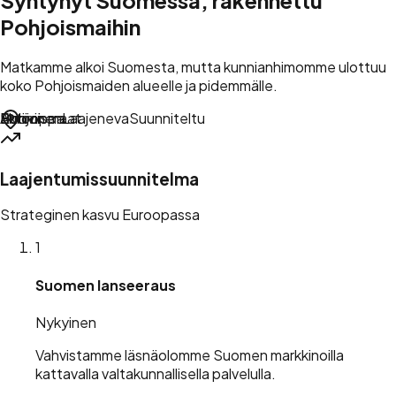
Pohjoismaihin
Matkamme alkoi Suomesta, mutta kunnianhimomme ulottuu
koko Pohjoismaiden alueelle ja pidemmälle.
Eurooppa
Pohjoismaat
Suomi
Aktiivinen
Laajeneva
Suunniteltu
Laajentumissuunnitelma
Strateginen kasvu Euroopassa
1
Suomen lanseeraus
Nykyinen
Vahvistamme läsnäolomme Suomen markkinoilla
kattavalla valtakunnallisella palvelulla.