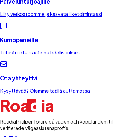
Palveluntarjoajille
Liity verkostoomme ja kasvata liiketoimintaasi
Kumppaneille
Tutustu integraatiomahdollisuuksiin
Ota yhteyttä
Kysyttävää? Olemme täällä auttamassa
d
Roa
i
a
l
Roadial hjälper förare på vägen och kopplar dem till
verifierade vägassistansproffs.