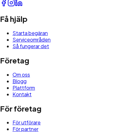
Få hjälp
Starta begäran
Serviceområden
Så fungerar det
Företag
Om oss
Blogg
Plattform
Kontakt
För företag
För utförare
För partner