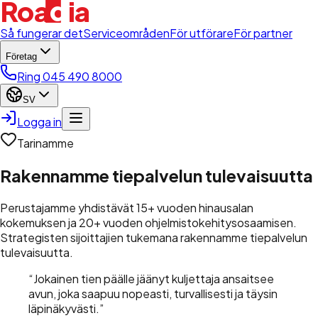
d
Roa
i
a
l
Så fungerar det
Serviceområden
För utförare
För partner
Företag
Ring 045 490 8000
SV
Logga in
Tarinamme
Rakennamme
tiepalvelun tulevaisuutta
Perustajamme yhdistävät 15+ vuoden hinausalan
kokemuksen ja 20+ vuoden ohjelmistokehitysosaamisen.
Strategisten sijoittajien tukemana rakennamme tiepalvelun
tulevaisuutta.
“
Jokainen tien päälle jäänyt kuljettaja ansaitsee
avun, joka saapuu nopeasti, turvallisesti ja täysin
läpinäkyvästi.
”