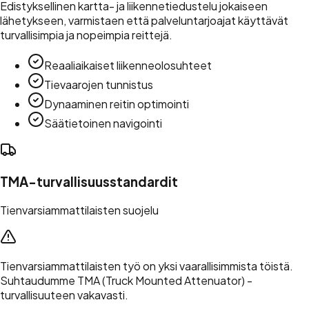
Edistyksellinen kartta- ja liikennetiedustelu jokaiseen
lähetykseen, varmistaen että palveluntarjoajat käyttävät
turvallisimpia ja nopeimpia reittejä.
Reaaliaikaiset liikenneolosuhteet
Tievaarojen tunnistus
Dynaaminen reitin optimointi
Säätietoinen navigointi
TMA-turvallisuusstandardit
Tienvarsiammattilaisten suojelu
Tienvarsiammattilaisten työ on yksi vaarallisimmista töistä.
Suhtaudumme TMA (Truck Mounted Attenuator) -
turvallisuuteen vakavasti.