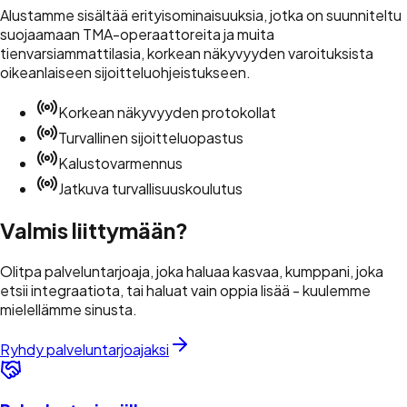
Alustamme sisältää erityisominaisuuksia, jotka on suunniteltu
suojaamaan TMA-operaattoreita ja muita
tienvarsiammattilasia, korkean näkyvyyden varoituksista
oikeanlaiseen sijoitteluohjeistukseen.
Korkean näkyvyyden protokollat
Turvallinen sijoitteluopastus
Kalustovarmennus
Jatkuva turvallisuuskoulutus
Valmis
liittymään
?
Olitpa palveluntarjoaja, joka haluaa kasvaa, kumppani, joka
etsii integraatiota, tai haluat vain oppia lisää - kuulemme
mielellämme sinusta.
Ryhdy palveluntarjoajaksi