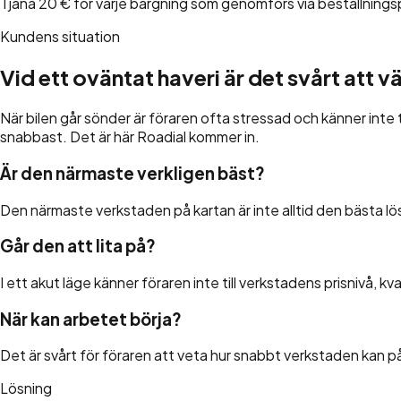
Tjäna 20 € för varje bärgning som genomförs via beställning
Kundens situation
Vid ett oväntat haveri är det svårt att v
När bilen går sönder är föraren ofta stressad och känner inte 
snabbast. Det är här Roadial kommer in.
Är den närmaste verkligen bäst?
Den närmaste verkstaden på kartan är inte alltid den bästa l
Går den att lita på?
I ett akut läge känner föraren inte till verkstadens prisnivå, kv
När kan arbetet börja?
Det är svårt för föraren att veta hur snabbt verkstaden kan p
Lösning