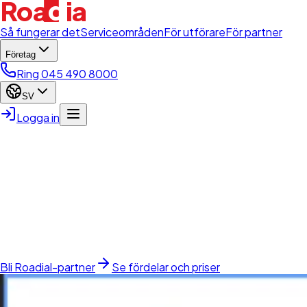
d
Roa
i
a
l
Så fungerar det
Serviceområden
För utförare
För partner
Företag
Ring 045 490 8000
SV
Logga in
Roadials partnernätverk
Ett partnerskap.
Kontinuerlig synlighet.
Nya kunder.
Roadial kopplar ihop bilister som behöver hjälp med pålitliga lo
Bli Roadial-partner
Se fördelar och priser