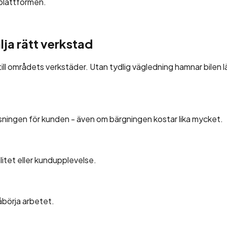
splattformen.
älja rätt verkstad
till områdets verkstäder. Utan tydlig vägledning hamnar bilen l
ösningen för kunden - även om bärgningen kostar lika mycket.
alitet eller kundupplevelse.
åbörja arbetet.