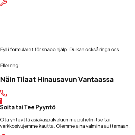
Annan hjälp
Övriga vägassistanstjänster och teknisk hjälp.
Beställ vägassistans
Fyll i formuläret för snabb hjälp. Du kan också ringa oss.
Eller ring:
+358 45 490 8000
Näin Tilaat Hinausavun Vantaassa
1
Soita tai Tee Pyyntö
Ota yhteyttä asiakaspalveluumme puhelimitse tai
verkkosivujemme kautta. Olemme aina valmiina auttamaan.