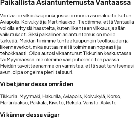
Paikallista Asiantuntemusta Vantaassa
Vantaa on vilkas kaupunki, jossa on monia asuinalueita, kuten
Aviapolis, Koivukylä ja Martinlaakso. Tiedämme, että Vantaalla
voi olla erityisiä haasteita, kuten liikenteen vilkkaus ja sään
vaikutukset. Siksi paikallinen asiantuntemus on meille
tärkeää. Meidän tiimimme tuntee kaupungin teollisuuden ja
liikenneverkot, mikä auttaa meitä toimimaan nopeasti ja
tehokkaasti. Olipa autosi vikaantunut Tikkurilan keskustassa
tai Myyrmäessä, me olemme vain puhelinsoiton päässä.
Meidän tavoitteenamme on varmistaa, että saat tarvitsemasi
avun, olipa ongelma pieni tai suuri.
Vi betjänar dessa områden
Tikkurila, Myyrmäki, Hakunila, Aviapolis, Koivukylä, Korso,
Martinlaakso, Pakkala, Kivistö, Rekola, Varisto, Askisto
Vi känner dessa vägar
Kehä III, Tuusulanväylä (45), Lahdenväylä (4),
Hämeenlinnanväylä (3), Porvoonväylä (7)