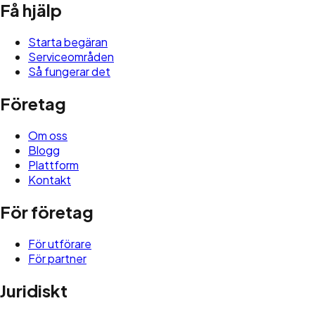
Få hjälp
Starta begäran
Serviceområden
Så fungerar det
Företag
Om oss
Blogg
Plattform
Kontakt
För företag
För utförare
För partner
Juridiskt