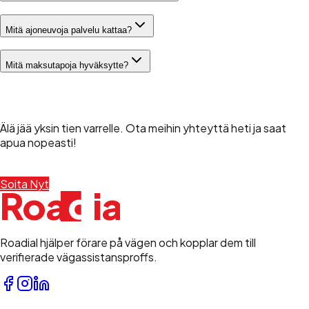
Mitä ajoneuvoja palvelu kattaa?
Mitä maksutapoja hyväksytte?
Tarvitsetko Apua Nyt?
Älä jää yksin tien varrelle. Ota meihin yhteyttä heti ja saat
apua nopeasti!
Soita Nyt
+358 45 490 8000
d
Roa
i
a
l
Roadial hjälper förare på vägen och kopplar dem till
verifierade vägassistansproffs.