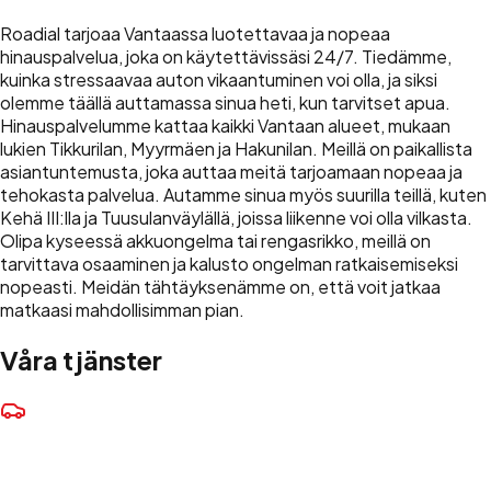
Roadial tarjoaa Vantaassa luotettavaa ja nopeaa
hinauspalvelua, joka on käytettävissäsi 24/7. Tiedämme,
kuinka stressaavaa auton vikaantuminen voi olla, ja siksi
olemme täällä auttamassa sinua heti, kun tarvitset apua.
Hinauspalvelumme kattaa kaikki Vantaan alueet, mukaan
lukien Tikkurilan, Myyrmäen ja Hakunilan. Meillä on paikallista
asiantuntemusta, joka auttaa meitä tarjoamaan nopeaa ja
tehokasta palvelua. Autamme sinua myös suurilla teillä, kuten
Kehä III:lla ja Tuusulanväylällä, joissa liikenne voi olla vilkasta.
Olipa kyseessä akkuongelma tai rengasrikko, meillä on
tarvittava osaaminen ja kalusto ongelman ratkaisemiseksi
nopeasti. Meidän tähtäyksenämme on, että voit jatkaa
matkaasi mahdollisimman pian.
Våra tjänster
Bogsering
Säker transport av ditt fordon till närmaste verkstad eller