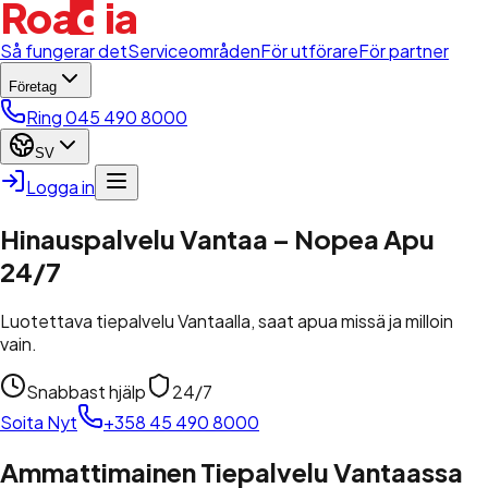
d
Roa
i
a
l
Så fungerar det
Serviceområden
För utförare
För partner
Företag
Ring 045 490 8000
SV
Logga in
Hinauspalvelu Vantaa – Nopea Apu
24/7
Luotettava tiepalvelu Vantaalla, saat apua missä ja milloin
vain.
Snabbast hjälp
24/7
Soita Nyt
+358 45 490 8000
Ammattimainen Tiepalvelu Vantaassa