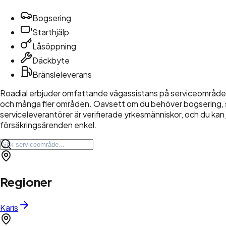
Bogsering
Starthjälp
Låsöppning
Däckbyte
Bränsleleverans
Roadial erbjuder omfattande vägassistans på serviceområden 
och många fler områden. Oavsett om du behöver bogsering, star
serviceleverantörer är verifierade yrkesmänniskor, och du kan 
försäkringsärenden enkel.
Regioner
Karis