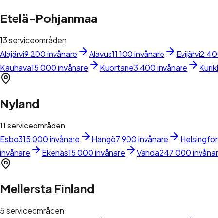
Etelä-Pohjanmaa
13
serviceområden
Alajärvi
9 200 invånare
Alavus
11 100 invånare
Evijärvi
2 40
Kauhava
15 000 invånare
Kuortane
3 400 invånare
Kurik
Nyland
11
serviceområden
Esbo
315 000 invånare
Hangö
7 900 invånare
Helsingfor
invånare
Ekenäs
15 000 invånare
Vanda
247 000 invåna
Mellersta Finland
5
serviceområden