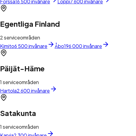
Forssa
16 500 invånare
Loppi
7 600 invånare
Egentliga Finland
2
serviceområden
Kimito
6 500 invånare
Åbo
196 000 invånare
Päijät-Häme
1
serviceområden
Hartola
2 600 invånare
Satakunta
1
serviceområden
Karvia
2 300 invånare