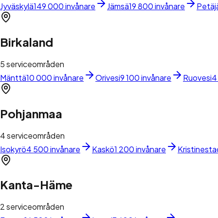
Jyväskylä
149 000 invånare
Jämsä
19 800 invånare
Petäj
Birkaland
5
serviceområden
Mänttä
10 000 invånare
Orivesi
9 100 invånare
Ruovesi
4
Pohjanmaa
4
serviceområden
Isokyrö
4 500 invånare
Kaskö
1 200 invånare
Kristinesta
Kanta-Häme
2
serviceområden