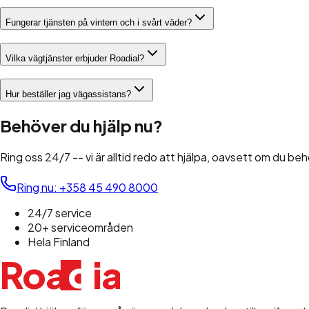
Fungerar tjänsten på vintern och i svårt väder?
Vilka vägtjänster erbjuder Roadial?
Hur beställer jag vägassistans?
Behöver du hjälp nu?
Ring oss 24/7 -- vi är alltid redo att hjälpa, oavsett om du be
Ring nu
:
+358 45 490 8000
24/7 service
20+ serviceområden
Hela Finland
d
Roa
i
a
l