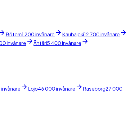
Bötom
1 200 invånare
Kauhajoki
12 700 invånare
00 invånare
Ähtäri
5 400 invånare
 invånare
Lojo
46 000 invånare
Raseborg
27 000