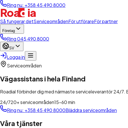
Ring nu: +358 45 490 8000
d
Roa
i
a
l
Så fungerar det
Serviceområden
För utförare
För partner
Företag
Ring 045 490 8000
SV
Logga in
Serviceområden
Vägassistans i hela Finland
Roadial förbinder dig med närmaste serviceleverantör 24/7. Bo
24/7
20+ serviceområden
15-60 min
Ring nu
:
+358 45 490 8000
Bläddra serviceområden
Våra tjänster