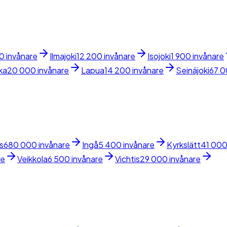
0 invånare
Ilmajoki
12 200 invånare
Isojoki
1 900 invånare
ka
20 000 invånare
Lapua
14 200 invånare
Seinäjoki
67 0
s
680 000 invånare
Ingå
5 400 invånare
Kyrkslätt
41 000
re
Veikkola
6 500 invånare
Vichtis
29 000 invånare