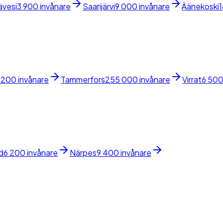
ävesi
3 900 invånare
Saarijärvi
9 000 invånare
Äänekoski
1
 200 invånare
Tammerfors
255 000 invånare
Virrat
6 500
d
6 200 invånare
Närpes
9 400 invånare